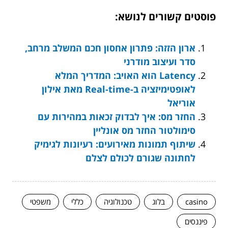
פוסטים קשורים לנושא:
ארון הזזה: פתרון אחסון חכם המשלב מרחב,
סדר ועיצוב מודרני
Latency הוא האויב: המדריך המלא
לאופטימיזציה ב-Real-time מאת אילון
אוריאל
החזר מס: איך לבדוק זכאות במהירות עם
סימולטור החזר מס אונליין
שיתוף תמונות מאירועים: רעיונות לגימיק
לחתונה שגורם לכולם לצלם
casino
בלוג
טכנולוגיה
כללי
משפטי
פיננסים