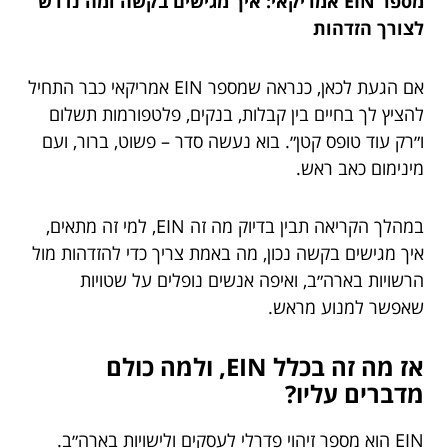
מספר EIN אמריקאי: איך מגישים בקשה ומה נדרש
לצורך הזדהות
אם הגעת לכאן, כנראה שמספר EIN אמריקאי כבר התחיל
להציץ לך בחיים בין קבלות, בנקים, פלטפורמות תשלום
ו״רק עוד טופס קטן״. בוא נעשה סדר – פשוט, ברור, ועם
מינימום כאב ראש.
במהלך הקריאה תבין בדיוק מה זה EIN, למי זה מתאים,
איך מגישים בקשה נכון, מה באמת צריך כדי להזדהות מול
הרשויות בארה״ב, ואיפה אנשים נופלים על שטויות
שאפשר למנוע מראש.
אז מה זה בכלל EIN, ולמה כולם
מדברים עליו?
EIN הוא מספר זיהוי פדרלי לעסקים ולישויות בארה״ב.