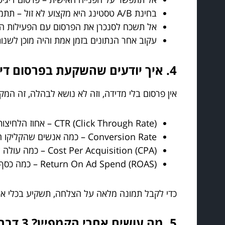
בחינת A/B טסטינג היא מקצוע לא זול – תתמקד במבחנים שיקצו לך את מה שעובד באמת.
אל תשכח לסנכרן את הפרסום עם הפעילות השי
עקוב אחר הנתונים בזמן אמת והיה מוכן לשנו
4. איך יודעים שהשקעת בפרסום דיגיטלי משתלמת? כלים ומדדים שחייבים להכיר
אין פרסום בלי מדידה, וזה לא נושא לבהלה, זה המ
CTR (Click Through Rate) – אחוז הלחיצות מול החשיפות, זה האינדיקציה הראשונה שהמסר מתאים.
Conversion Rate – כמה אנשים שהקליקו הפכו ללקוחות או ביצעו פעולה.
Cost Per Acquisition (CPA) – כמה עולה לך להביא לקוח חדש?
Return On Ad Spend (ROAS) – כמה כסף נכנס לעסק מול כל שקל שהשקעת בפרסום.
כדי לקבל תמונה מלאה על הצלחה, תשקיע בכלי אנליזה מתקדמים כמו gle Analytics, Facebook Pixel
5. מה עושים אחרי הקמפיין? 3 דברים שלא לוקחים כמובן מאליו