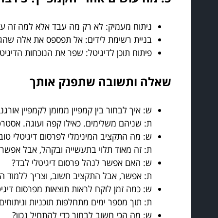
ניתוח מעמיק: לא רק מה עבד אלא למה זה עב
בניית רשימת לידים: אל תפספס את אלה שהג
פיתוח תוכן לדיגיטל: שפר את הנוכחות הדיגיט
שאלה ותשובה שתפנק אותך
ש: איך לבחור בין קמפיין ממומן לקמפיין אורגני
ת: שניהם משלימים. כאילו קפה ועוגה. אסטרט
ש: מה התקציב המינימלי לפרסום דיגיטלי טוב
ת: זה מאוד תלוי בתעשייה ובקהל, אבל אפשר להתחיל גם מ-1000 ש"ח לקמפיין מבוקר, ו
ש: האם אפשר לנהל פרסום דיגיטלי לבד?
ת: אפשר, אבל התקציב חשוב, וצריך ללמוד המ
ש: כמה זמן לוקח לראות תוצאות מפרסום דיגיט
ת: תוך מספר ימים מתחלפות תוכניות וניתוחים
ש: מה הכי חשוב לבחור כדי להתחיל נכון?