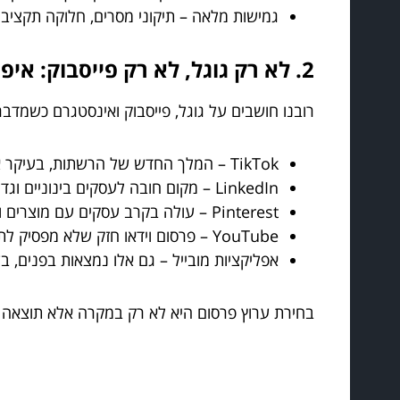
גמישות מלאה – תיקוני מסרים, חלוקה תקציבי
2. לא רק גוגל, לא רק פייסבוק: איפה באמת כדאי לפרסם?
רובנו חושבים על גוגל, פייסבוק ואינסטגרם כשמדבר
TikTok – המלך החדש של הרשתות, בעיקר אם קהל היעד שלך צעיר, רוצה תוכן קצר, ויזואלי ומפתיע.
LinkedIn – מקום חובה לעסקים בינוניים וגדולים, במיוחד במיקוד B2B.
Pinterest – עולה בקרב עסקים עם מוצרים ורעיונות יצירתיים.
YouTube – פרסום וידאו חזק שלא מפסיק לתת תוצאות לטווח הארוך.
אפליקציות מובייל – גם אלו נמצאות בפנים, 
בחירת ערוץ פרסום היא לא רק במקרה אלא תוצאה ש