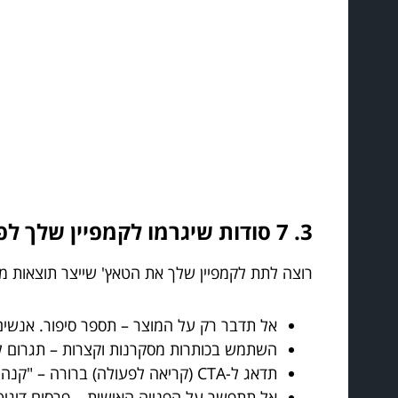
3. 7 סודות שיגרמו לקמפיין שלך לפרוח ברשת
רוצה לתת לקמפיין שלך את הטאץ' שייצר תוצאות 
אל תדבר רק על המוצר – תספר סיפור. אנשים 
השתמש בכותרות מסקרנות וקצרות – תגרום ל
תדאג ל-CTA (קריאה לפעולה) ברורה – "קנה עכשיו", "הירשם בחינם", "למד עוד" זה לא מספיק, תסביר למה זה חשוב עכשיו.
אל תתפשר על הפנייה האישית – פרסום דיגיטל