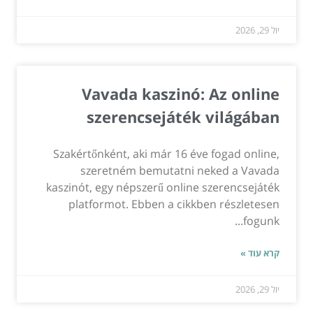
יול 29, 2026
Vavada kaszinó: Az online
szerencsejáték világában
Szakértőnként, aki már 16 éve fogad online,
szeretném bemutatni neked a Vavada
kaszinót, egy népszerű online szerencsejáték
platformot. Ebben a cikkben részletesen
fogunk...
קרא עוד »
יול 29, 2026