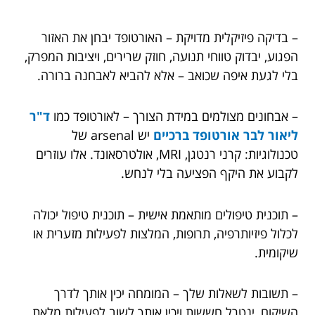
– בדיקה פיזיקלית מדויקת – האורטופד יבחן את האזור
הפגוע, יבדוק טווחי תנועה, חוזק שרירים, ויציבות המפרק,
בלי לגעת איפה שכואב – אלא להביא לאבחנה ברורה.
– אבחונים מצולמים במידת הצורך – לאורטופד כמו
ד"ר
ליאור לבר אורטופד ברכיים
יש arsenal של
טכנולוגיות: קרני רנטגן, MRI, אולטרסאונד. אלו עוזרים
לקבוע את היקף הפציעה בלי לנחש.
– תוכנית טיפולים מותאמת אישית – תוכנית טיפול יכולה
לכלול פיזיותרפיה, תרופות, המלצות לפעילות מזערית או
שיקומית.
– תשובות לשאלות שלך – המומחה יכין אותך לדרך
השיקום, ינטרל חששות ויכין אותך לשוב לפעילות מלאת